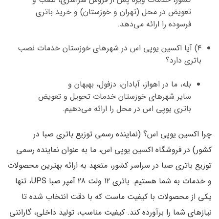
تعویض در محل (تهران و خوزستان)
و
خرید باتری
فرسوده
را ارائه می‌دهد.
۴) آیا اکسین یوپی اس در شهرهای خوزستان خدمات نصب
باتری دارد؟
بله، ما در
اهواز
،
آبادان
،
دزفول
،
بهبهان
و
سایر
شهرهای خوزستان
خدمات
تحویل و تعویض
باتری یوپی اس در محل
را ارائه می‌دهیم.
چرا اکسین یوپی اس؟ (نماینده رسمی توزیع باتری صبا در
کشور)
در
فروشگاه اکسین یوپی اس
، ما به عنوان
نماینده رسمی
توزیع باتری صبا در سراسر کشور
، متعهد به ارائه بهترین محصولات
و خدمات به شما هستیم.
باتری 12 ولت 28 آمپر صبا UPS
، تنها
یکی از محصولات با کیفیت ماست که با دقت انتخاب شده تا
نیازهای شما را برآورده کند. کیفیت مناسب، تولید داخلی،
گارانتی