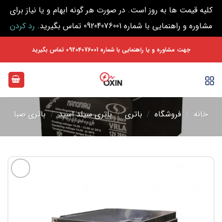
کلیه قیمت ها به روز است. در صورت هر گونه ابهام و یا نیاز برای
مشاوره و راهنمایی با شماره 09204076001 تماس بگیرید.
رد کردن
Ski
جهت مشاوره و یا راهنمایی با شماره 09204076001 تماس بگیرید
t
conten
خانه
/
فروشگاه
/
باتری
/
باتری سیلد اسید
/
باتری صبا
افزودن
به
علاقه
مندی