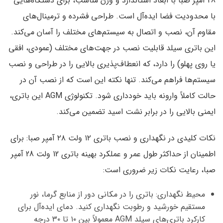
28 آمپر صبا
با ابعاد استاندارد و وزن مناسب، برای دستگاه‌هایی
با محدودیت فضا ایده‌آل است. طراحی فشرده و ترمینال‌های
مقاوم آن، نصب و اتصال به سیستم‌های مختلف را آسان می‌کند.
این
باتری سیلد
قابلیت نصب در
جهت‌های مختلف
(عمودی، افقی
یا روی پهلو) را دارد، که انعطاف‌پذیری بالایی را در طراحی و نصب
سیستم‌ها فراهم می‌کند. تنها نکته این است که از نصب آن در
حالت کاملاً وارونه باید خودداری شود. تکنولوژی AGM این باتری،
ایمنی بالایی را در برابر نشت اسید تضمین می‌کند.
نکات کلیدی در نگهداری و نصب باتری ۱۲ ولت ۲۸ آمپر صبا:
برای
اطمینان از حداکثر طول عمر و عملکرد بهینه
باتری 12 ولت 28 آمپر
صبا
، رعایت نکات زیر ضروری است:
محیط نگهداری:
باتری را در مکانی
دور از منابع گرما، نور
مستقیم خورشید و رطوبت
نگهداری کنید. دمای ایده‌آل برای
کارکرد
باتری‌های سیلد AGM
معمولاً بین ۱۰ تا ۳۰ درجه