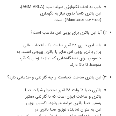
خیر، به لطف تکنولوژی سیلد اسید (AGM VRLA)،
این باتری کاملاً بدون نیاز به نگهداری
(Maintenance-Free) است.
۲) آیا این باتری برای یوپی اس مناسب است؟
بله، این
باتری ۲۸ آمپر ساعت
یک انتخاب عالی
برای
باتری یوپی اس
های با باتری بیرونی است، به
خصوص برای دستگاه‌هایی که نیاز به زمان بک‌آپ
متوسط تا بالا دارند.
۳) این باتری ساخت کجاست و چه گارانتی و خدماتی دارد؟
باتری صبا 12 ولت 28 آمپر
محصول شرکت
صبا
باتری
و
ساخت ایران
است که با
گارانتی معتبر
رسمی صبا باتری
عرضه می‌شود.
اکسین یوپی
اس
به عنوان
نماینده توزیع صبا باتری در
کشور
،
خدمات ویژه پس از فروش سراسری
،
نصب و