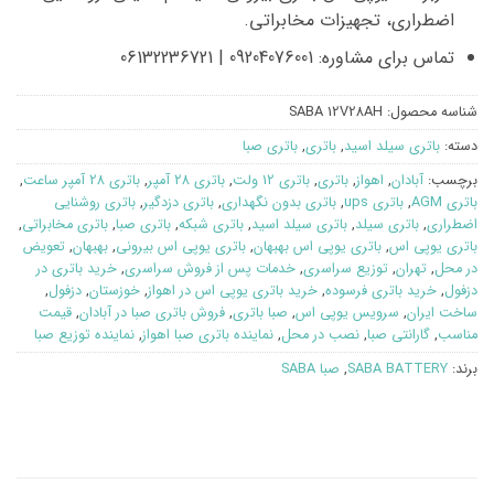
اضطراری، تجهیزات مخابراتی.
تماس برای مشاوره:
09204076001 | 06132236721
شناسه محصول:
SABA 12V28AH
دسته:
باتری سیلد اسید
,
باتری
,
باتری صبا
برچسب:
آبادان
,
اهواز
,
باتری
,
باتری 12 ولت
,
باتری 28 آمپر
,
باتری 28 آمپر ساعت
,
باتری AGM
,
باتری ups
,
باتری بدون نگهداری
,
باتری دزدگیر
,
باتری روشنایی
اضطراری
,
باتری سیلد
,
باتری سیلد اسید
,
باتری شبکه
,
باتری صبا
,
باتری مخابراتی
,
باتری یوپی اس
,
باتری یوپی اس بهبهان
,
باتری یوپی اس بیرونی
,
بهبهان
,
تعویض
در محل
,
تهران
,
توزیع سراسری
,
خدمات پس از فروش سراسری
,
خرید باتری در
دزفول
,
خرید باتری فرسوده
,
خرید باتری یوپی اس در اهواز
,
خوزستان
,
دزفول
,
ساخت ایران
,
سرویس یوپی اس
,
صبا باتری
,
فروش باتری صبا در آبادان
,
قیمت
مناسب
,
گارانتی صبا
,
نصب در محل
,
نماینده باتری صبا اهواز
,
نماینده توزیع صبا
برند:
SABA BATTERY
,
صبا SABA