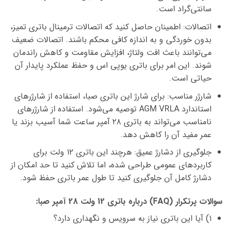
سانتی‌گراد است.
اتصالات:
اطمینان حاصل کنید که
اتصالات ترمینال باتری تمیز،
بدون خوردگی و به اندازه کافی محکم
باشند. اتصالات ضعیف
می‌توانند باعث افت ولتاژ، افزایش مقاومت و کاهش راندمان
شوند. این امر برای
باتری یوپی اس
و حفظ عملکرد پایدار آن
حیاتی است.
شارژر مناسب:
برای شارژ این
باتری صبا
، استفاده از
شارژرهای
استاندارد AGM VRLA
توصیه می‌شود. استفاده از شارژرهای
نامناسب می‌تواند به
باتری ۲۸ آمپر ساعت
شما آسیب بزند یا
عمر مفید آن را کاهش دهد.
جلوگیری از دشارژ عمیق:
هرچند این
باتری ۱۲ ولت
برای
کاربردهای عمومی طراحی شده، اما تلاش کنید تا حد امکان از
دشارژ کامل آن جلوگیری کنید تا طول عمر باتری حفظ شود.
سوالات پرتکرار (FAQ) درباره باتری 12 ولت 28 آمپر صبا:
۱) آیا این باتری نیاز به سرویس و نگهداری دارد؟