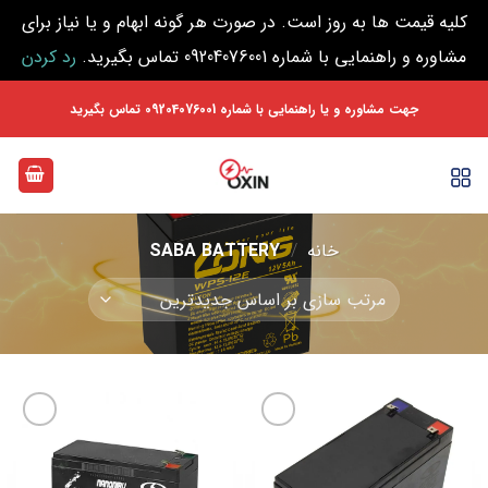
کلیه قیمت ها به روز است. در صورت هر گونه ابهام و یا نیاز برای
مشاوره و راهنمایی با شماره 09204076001 تماس بگیرید.
رد کردن
Ski
جهت مشاوره و یا راهنمایی با شماره 09204076001 تماس بگیرید
t
conten
خانه
/
SABA BATTERY
افزودن
افزودن
به
به
علاقه
علاقه
مندی
مندی