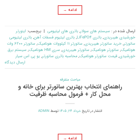
ادامه
→
ارسال شده در :
سیستم های سولار
,
باتری های لیتیومی
|
برچسب:
اینورتر
خورشیدی هیبریدی
,
باتری LiFePO4
,
باتری لیتیوم فسفات آهن
,
باتری لیتیومی
سانورتر
,
خرید سانورتر هیبریدی
,
سانورتر ۱۱ کیلووات هونامیک
,
سانورتر ۶۲۰۰ وات
هونامیک
,
سانورتر هونامیک
,
سانورتر هیبریدی
,
سری HM هونامیک
,
سیستم برق
خورشیدی
,
قیمت سانورتر هونامیک
,
محاسبه باتری سانورتر
,
یو پی اس سیار
ارسال دیدگاه
مباحث متفرقه
راهنمای انتخاب بهترین سانورتر برای خانه و
محل کار + فرمول محاسبه ظرفیت
انتشار در تاریخ
خرداد 24, 1405
توسط
ADMIN
ادامه
→