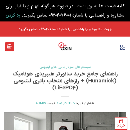
کلیه قیمت ها به روز است. در صورت هر گونه ابهام و یا نیاز برای
مشاوره و راهنمایی با شماره 09204076001 تماس بگیرید.
رد کردن
Ski
جهت مشاوره و یا راهنمایی با شماره 09204076001 تماس بگیرید
t
conten
سیستم های سولار
,
باتری های لیتیومی
راهنمای جامع خرید سانورتر هیبریدی هونامیک
(Hunamick) + رازهای انتخاب باتری لیتیومی
(LiFePO4)
انتشار در تاریخ
خرداد 31, 1405
توسط
ADMIN
31
خرداد