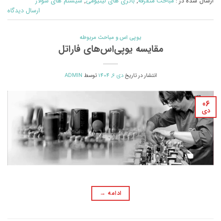
ارسال شده در :
مباحث متفرقه
,
باتری های لیتیومی
,
سیستم های سولار
ارسال دیدگاه
یوپی اس و مباحث مربوطه
مقایسه یوپی‌اس‌های فاراتل
انتشار در تاریخ
دی 6, 1404
توسط
ADMIN
06
دی
ادامه
→