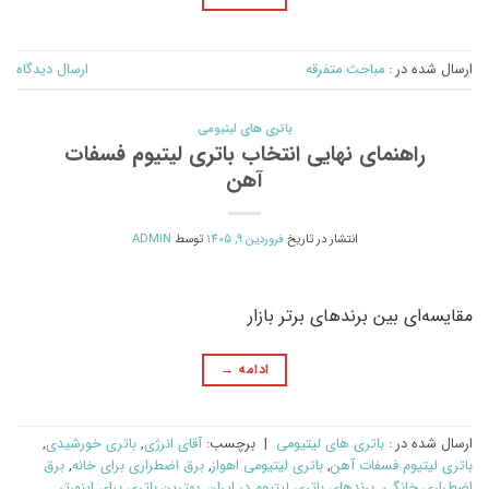
ارسال شده در :
مباحث متفرقه
ارسال دیدگاه
باتری های لیتیومی
راهنمای نهایی انتخاب باتری لیتیوم فسفات
آهن
انتشار در تاریخ
فروردین 9, 1405
توسط
ADMIN
مقایسه‌ای بین برندهای برتر بازار
ادامه
→
ارسال شده در :
باتری های لیتیومی
|
برچسب:
آقای انرژی
,
باتری خورشیدی
,
باتری لیتیوم فسفات آهن
,
باتری لیتیومی اهواز
,
برق اضطراری برای خانه
,
برق
اضطراری خانگی
,
برندهای باتری لیتیوم در ایران
,
بهترین باتری برای اینورتر
,