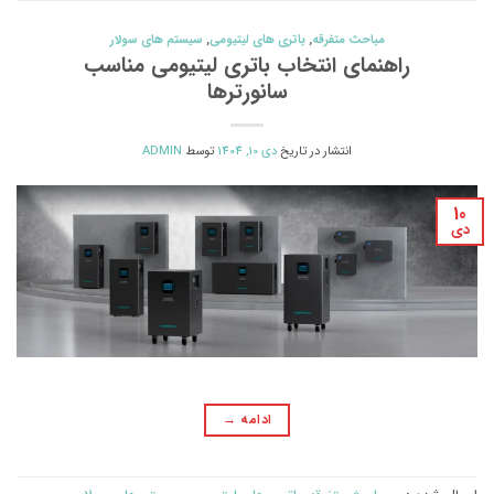
مباحث متفرقه
,
باتری های لیتیومی
,
سیستم های سولار
راهنمای انتخاب باتری لیتیومی مناسب
سانورترها
انتشار در تاریخ
دی 10, 1404
توسط
ADMIN
10
دی
ادامه
→