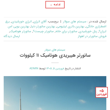
ادامه
→
ارسال شده در :
سیستم های سولار
|
برچسب:
آقای انرژی
,
انرژی خورشیدی
,
برق
اضطراری خانگی
,
بهترین باتری لیتیومی
,
بهترین سانورتر دنیا
,
بهترین یوپی اس
ایران؟
,
پنل خورشیدی
,
سانورتر برای خانه
,
سانورتر چیست؟
,
سانورتر هونامیک
,
فروش سانورتر در اهواز
ارسال دیدگاه
سیستم های سولار
سانورتر هیبریدی هونامیک ۱۱ کیلووات
انتشار در تاریخ
فروردین 5, 1405
توسط
ADMIN
05
فروردین