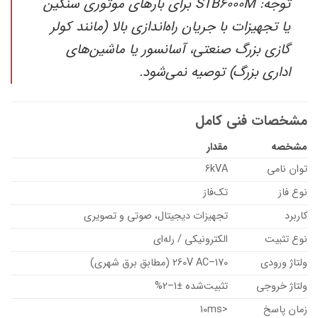
توجه: STB6000M برای بارهای موتوری سنگین
یا تجهیزات با جریان راه‌اندازی بالا (مانند کولر
گازی بزرگ صنعتی، آسانسور یا ماشین‌های
اداری بزرگ) توصیه نمی‌شود.
مشخصات فنی کامل
مشخصه
مقدار
توان نامی
6kVA
نوع فاز
تک‌فاز
کاربرد
تجهیزات دیجیتال، صوتی و تصویری
نوع تثبیت
الکترونیکی / رله‌ای
ولتاژ ورودی
170–260V AC (مطابق برق شهری)
ولتاژ خروجی
تثبیت‌شده ±1–2%
زمان پاسخ
<10ms