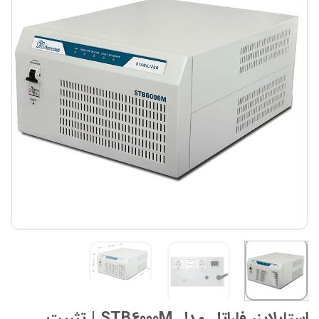
علاقه
مندی
ها
استابلایزر فاراتل مدل STB6000M | تثبیت