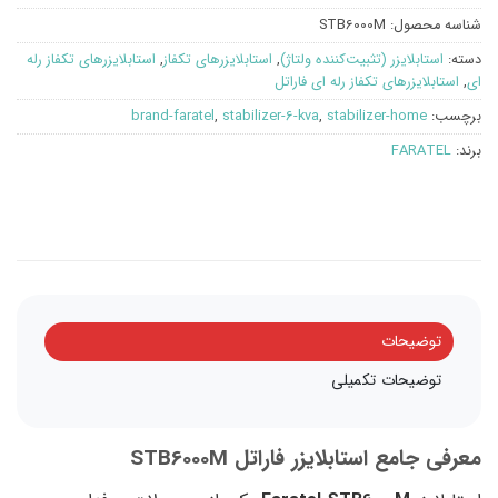
شناسه محصول:
STB6000M
دسته:
استابلایزر (تثبیت‌کننده ولتاژ)
,
استابلایزرهای تکفاز
,
استابلایزرهای تکفاز رله
ای
,
استابلایزرهای تکفاز رله ای فاراتل
برچسب:
stabilizer-home
,
stabilizer-6-kva
,
brand-faratel
برند:
FARATEL
توضیحات
توضیحات تکمیلی
معرفی جامع استابلایزر فاراتل STB6000M