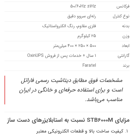
فرکانس
50/60Hz ±1Hz
نوع کنترل
رله‌ای سروو دقیق
بدنه
فلزی مقاوم، رنگ الکترواستاتیک
وزن
25 کیلوگرم
ابعاد
500 × 250 × 400 میلی‌متر
گارانتی
1 سال + خدمات پس از فروش OxinUPS
برند
Faratel
مشخصات فوق مطابق دیتاشیت رسمی فاراتل
است و برای استفاده حرفه‌ای و خانگی در ایران
مناسب می‌باشد.
مزایای STB6000M نسبت به استابلایزرهای دست ساز
کیفیت ساخت بالا و قطعات الکترونیکی معتبر