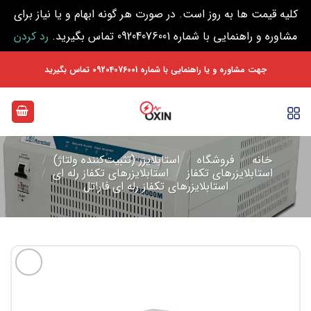
کلیه قیمت ها به روز است. در صورت هر گونه ابهام و یا نیاز برای
مشاوره و راهنمایی با شماره 09204076001 تماس بگیرید.
رد کردن
Ski
جهت مشاوره و یا راهنمایی با شماره 09204076001 تماس بگیرید
t
conten
خانه
/
فروشگاه
/
استابلایزر (تثبیت‌کننده ولتاژ)
/
استابلایزرهای تکفاز
/
استابلایزرهای تکفاز رله ای
/
استابلایزرهای تکفاز رله ای فاراتل
افزودن
به