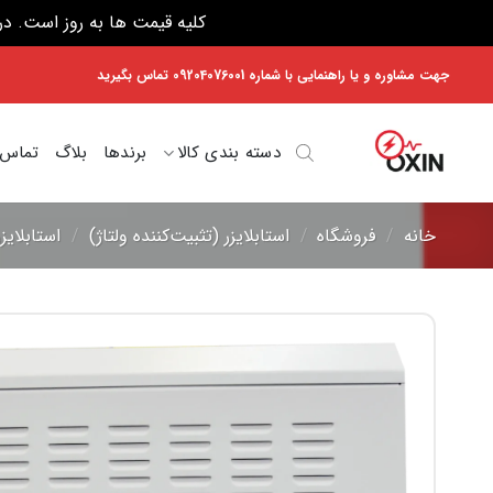
کلیه قیمت ها به روز است. در صورت هر 
Ski
جهت مشاوره و یا راهنمایی با شماره 09204076001 تماس بگیرید
t
conten
دسته بندی کالا
برندها
بلاگ
تماس ب
خانه
/
فروشگاه
/
استابلایزر (تثبیت‌کننده ولتاژ)
/
استابلایز