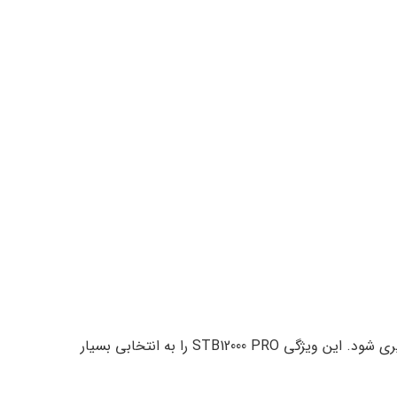
در صورتی که ولتاژ برق شهر از این محدوده خارج شود، دستگاه به‌صورت خودکار خروجی را قطع می‌کند تا از آسیب به تجهیزات جلوگیری شود. این ویژگی STB12000 PRO را به انتخابی بسیار