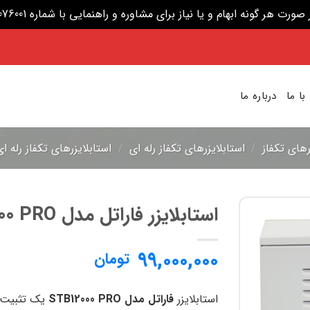
گونه ابهام و یا نیاز برای مشاوره و راهنمایی با شماره 09204076001 تماس بگیرید.
ا ما
درباره ما
رهای تکفاز
/
استابلایزرهای تکفاز رله ای
/
استابلایزرهای تکفاز رله ای
استابلایزر فاراتل مدل STB12000 PRO
افزودن
۹۹,۰۰۰,۰۰۰
تومان
به
علاقه
مندی
ها
استابلایزر
فاراتل مدل STB12000 PRO
یک تثبیت‌ک