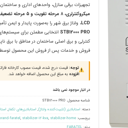
تجهیزات برقی منازل، واحدهای اداری و ساختمان‌
LCD
، ولتاژ برق شهر را به‌صورت پایدار و ایمن تأم
STB12000 PRO
انتخابی مطمئن برای سیستم‌های 
کنترلی و برق اصلی ساختمان در مناطق با برق ناپا
فروش و خدمات پس از فروش این محصول توسط
توجه:
قیمت درج شده، قیمت مصوب کارخانه فاراتل
افزوده
به مبلغ این محصول اضافه خواهد شد.
در انبار موجود نمی باشد
شناسه محصول:
STB12000 PRO
دسته:
استابلایزر (تثبیت‌کننده ولتاژ)
,
استابلایزرهای تکفاز
,
استاب
برچسب:
stabilizer-home
,
stabilizer-12-kva
,
brand-faratel
برند:
FARATEL