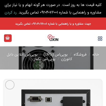
کلیه قیمت ها به روز است. در صورت هر گونه ابهام و یا نیاز برای
مشاوره و راهنمایی با شماره 09204076001 تماس بگیرید.
رد کردن
Ski
جهت مشاوره و یا راهنمایی با شماره 09204076001 تماس بگیرید
t
conten
خانه
/
فروشگاه
/
یوپی‌اس (UPS)
/
یوپی‌اس آنلاین دابل
کانورژن
/
یوپی‌اس تکفاز
افزودن
به
علاقه