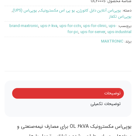
شناسه محصول:
OL6000S
دسته:
یوپی‌اس آنلاین دابل کانورژن
,
یو پی اس مکسترونیک
,
یوپی‌اس (UPS)
,
یوپی‌اس تکفاز
برچسب:
ups-
,
ups-for-clinic
,
ups-for-cctv
,
ups-6-kva
,
brand-maxtronic
for-pc
,
ups-for-server
,
ups-industrial
برند:
MAXTRONIC
توضیحات
توضیحات تکمیلی
یو‌پی‌اس مکسترونیک OL 6kVA برای مصارف نیمه‌صنعتی و