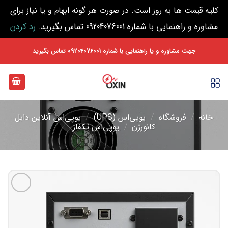
کلیه قیمت ها به روز است. در صورت هر گونه ابهام و یا نیاز برای
مشاوره و راهنمایی با شماره 09204076001 تماس بگیرید.
رد کردن
Ski
جهت مشاوره و یا راهنمایی با شماره 09204076001 تماس بگیرید
t
conten
خانه
/
فروشگاه
/
یوپی‌اس (UPS)
/
یوپی‌اس آنلاین دابل
کانورژن
/
یوپی‌اس تکفاز
افزودن
به
علاقه