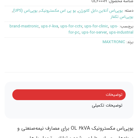
شناسه محصول:
OL6000H
دسته:
یوپی‌اس آنلاین دابل کانورژن
,
یو پی اس مکسترونیک
,
یوپی‌اس (UPS)
,
یوپی‌اس تکفاز
برچسب:
ups-
,
ups-for-clinic
,
ups-for-cctv
,
ups-6-kva
,
brand-maxtronic
for-pc
,
ups-for-server
,
ups-industrial
برند:
MAXTRONIC
توضیحات
توضیحات تکمیلی
یو‌پی‌اس مکسترونیک OL 6kVA برای مصارف نیمه‌صنعتی و