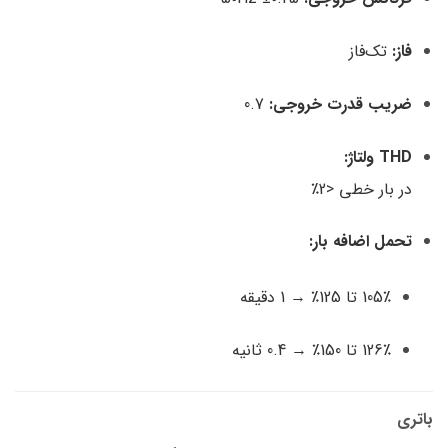
فاز:
تک‌فاز
ضریب قدرت خروجی:
0.7
THD ولتاژ:
در بار خطی <2٪
تحمل اضافه بار:
105٪ تا 125٪ → 1 دقیقه
126٪ تا 150٪ → 0.4 ثانیه
باتری