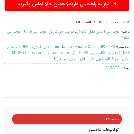
نیاز به راهنمایی دارید؟ همین حالا تماس بگیرید
شناسه محصول:
SDC6000X-RT-3U
دسته:
یوپی‌اس آنلاین دابل کانورژن
,
یو پی اس فاراتل
,
یوپی‌اس (UPS)
,
یوپی‌اس
تکفاز
برچسب:
UPS دابل کانورژن
,
Faratel Online UPS
,
brand-faratel
,
UPS دیتاسنتر
,
UPS رک مونت
,
UPS سرور
,
UPS فاراتل SDC6000
ups-for-pc
,
ups-for-cctv
,
,
یوپی اس 6 کاوا
,
یوپی اس آنلاین
,
یوپی اس فاراتل
برند:
FARATEL
توضیحات
توضیحات تکمیلی