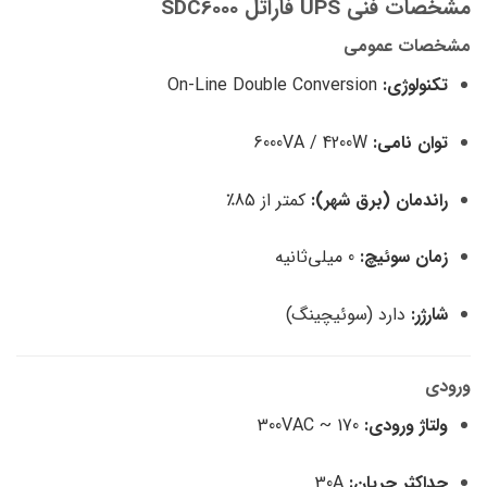
مشخصات فنی UPS فاراتل SDC6000
مشخصات عمومی
تکنولوژی:
On-Line Double Conversion
توان نامی:
6000VA / 4200W
راندمان (برق شهر):
کمتر از 85٪
زمان سوئیچ:
0 میلی‌ثانیه
شارژر:
دارد (سوئیچینگ)
ورودی
ولتاژ ورودی:
170 ~ 300VAC
حداکثر جریان:
30A