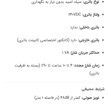
نوع باتری:
سیلد اسید بدون نیاز به نگهداری
ولتاژ باتری:
240VDC
باتری داخلی:
ندارد
باتری خارجی:
دارد (کانکتور اختصاصی کابینت باتری)
حداکثر جریان شارژ:
1.7A
زمان شارژ مجدد:
4 تا 10 ساعت تا 90٪ (بسته به ظرفیت
باتری)
شرایط محیطی
نویز صوتی:
کمتر از 48dB (در فاصله 1 متر)