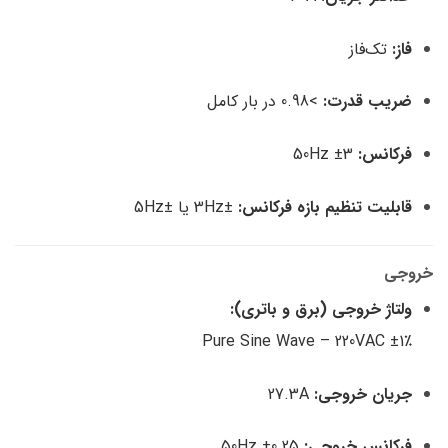
فاز:
تک‌فاز
ضریب قدرت:
>0.98 در بار کامل
فرکانس:
50Hz ±3
قابلیت تنظیم بازه فرکانس:
±3Hz یا ±5Hz
خروجی
ولتاژ خروجی (برق و باتری):
Pure Sine Wave – 220VAC ±1٪
جریان خروجی:
27.3A
فرکانس خروجی:
50Hz ±0.25