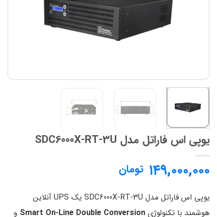
مندی
ها
یوپی اس فاراتل مدل SDC6000X-RT-3U
۱۴۹,۰۰۰,۰۰۰
تومان
یوپی اس فاراتل مدل SDC6000X-RT-3U یک UPS آنلاین
هوشمند با تکنولوژی
Smart On-Line Double Conversion
و