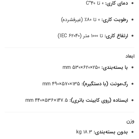
دمای کاری:
0 تا 40°C
رطوبت کاری:
0 تا 80٪ (غیرفشرده)
ارتفاع کاری:
تا 1000 متر (IEC 62040)
ابعاد
با بسته‌بندی:
250×620×530 mm
رک‌مونت (با دستگیره):
135×570×490 mm
ایستاده (روی کابینت باتری):
147.5×536×440 mm
وزن
بدون بسته‌بندی:
18.3 kg