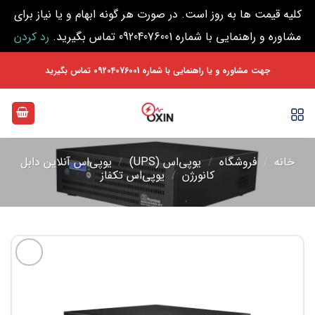
کلیه قیمت ها به روز است. در صورت هر گونه ابهام و یا نیاز برای
مشاوره و راهنمایی با شماره 09204076001 تماس بگیرید.
رد کردن
Ski
جهت مشاوره و یا راهنمایی با شماره 09204076001 تماس بگیرید
t
conten
خانه
/
فروشگاه
/
یوپی‌اس (UPS)
/
یوپی‌اس آنلاین دابل
کانورژن
/
یوپی‌اس تکفاز
افزودن
به
علاقه