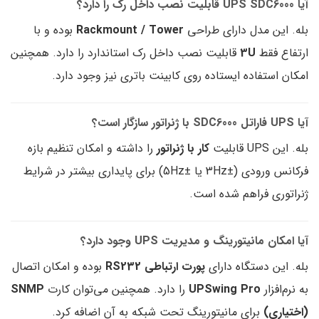
آیا UPS SDC6000 قابلیت نصب داخل رک را دارد؟
بله. این مدل دارای طراحی
Rackmount / Tower
بوده و با
ارتفاع فقط
3U
قابلیت نصب داخل رک استاندارد را دارد. همچنین
امکان استفاده ایستاده روی کابینت باتری نیز وجود دارد.
آیا UPS فاراتل SDC6000 با ژنراتور سازگار است؟
بله. این UPS قابلیت
کار با ژنراتور
را داشته و امکان تنظیم بازه
فرکانس ورودی (±3Hz یا ±5Hz) برای پایداری بیشتر در شرایط
ژنراتوری فراهم شده است.
آیا امکان مانیتورینگ و مدیریت UPS وجود دارد؟
بله. این دستگاه دارای
پورت ارتباطی RS232
بوده و امکان اتصال
به نرم‌افزار
UPSwing Pro
را دارد. همچنین می‌توان کارت
SNMP
(اختیاری)
برای مانیتورینگ تحت شبکه به آن اضافه کرد.