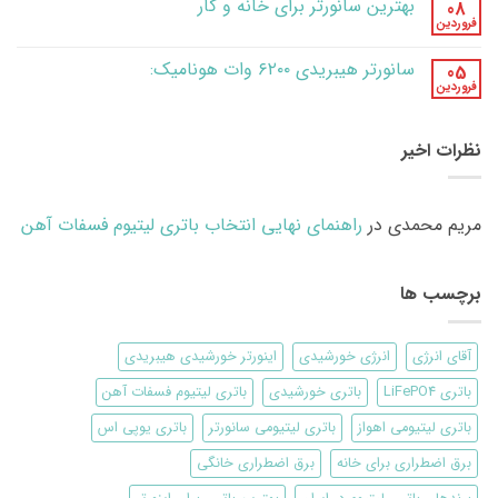
بهترین سانورتر برای خانه و کار
08
برای
انتخاب
باتری
خانه
باتری
فروردین
هیچ
لیتیوم
و
لیتیومی
دیدگاهی
فسفات
(LiFePO4)
محل
برای
ثبت
آهن
کار
سانورتر هیبریدی ۶۲۰۰ وات هونامیک:
05
بهترین
نشده
+
سانورتر
فروردین
فرمول
هیچ
برای
محاسبه
دیدگاهی
خانه
برای
ثبت
ظرفیت
و
سانورتر
نشده
کار
نظرات اخیر
هیبریدی
۶۲۰۰
وات
هونامیک:
مریم محمدی
در
راهنمای نهایی انتخاب باتری لیتیوم فسفات آهن
برچسب ها
آقای انرژی
انرژی خورشیدی
اینورتر خورشیدی هیبریدی
باتری LiFePO4
باتری خورشیدی
باتری لیتیوم فسفات آهن
باتری لیتیومی اهواز
باتری لیتیومی سانورتر
باتری یوپی اس
برق اضطراری برای خانه
برق اضطراری خانگی