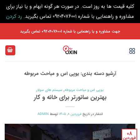
کلیه قیمت ها به روز است. در صورت هر گونه ابهام و یا نیاز برای
مشاوره و راهنمایی با شماره 09204076001 تماس بگیرید.
رد کردن
Ski
جهت مشاوره و یا راهنمایی با شماره 09204076001 تماس بگیرید
t
conten
آرشیو دسته بندی:
یوپی اس و مباحث مربوطه
یوپی اس و مباحث مربوطه
,
سیستم های سولار
بهترین سانورتر برای خانه و کار
انتشار در تاریخ
فروردین 8, 1405
توسط
ADMIN
08
فروردین