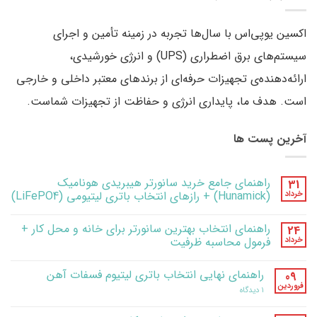
اکسین یوپی‌اس با سال‌ها تجربه در زمینه تأمین و اجرای
سیستم‌های برق اضطراری (UPS) و انرژی خورشیدی،
ارائه‌دهنده‌ی تجهیزات حرفه‌ای از برندهای معتبر داخلی و خارجی
است. هدف ما، پایداری انرژی و حفاظت از تجهیزات شماست.
آخرین پست ها
راهنمای جامع خرید سانورتر هیبریدی هونامیک
31
خرداد
(Hunamick) + رازهای انتخاب باتری لیتیومی (LiFePO4)
هیچ
دیدگاهی
راهنمای انتخاب بهترین سانورتر برای خانه و محل کار +
24
برای
ثبت
راهنمای
نشده
خرداد
فرمول محاسبه ظرفیت
جامع
خرید
هیچ
سانورتر
دیدگاهی
راهنمای نهایی انتخاب باتری لیتیوم فسفات آهن
09
برای
هیبریدی
ثبت
راهنمای
هونامیک
نشده
فروردین
برای
۱ دیدگاه
انتخاب
(Hunamick)
راهنمای
+
بهترین
نهایی
رازهای
سانورتر
انتخاب