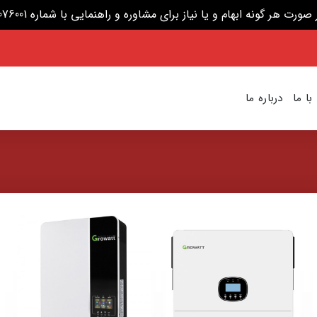
گونه ابهام و یا نیاز برای مشاوره و راهنمایی با شماره 09204076001 تماس بگیرید.
ا ما
درباره ما
افزودن
افزودن
به
به
علاقه
علاقه
مندی
مندی
ها
ها