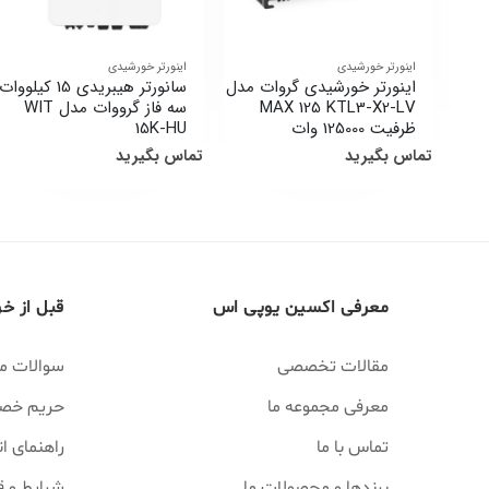
اینورتر خورشیدی
اینورتر خورشیدی
اینورتر خورشیدی گروات مدل
سانورتر هیبریدی 15 کیلووات
MAX 125 KTL3-X2-LV
سه فاز گرووات مدل WIT
ظرفیت 125000 وات
15K-HU
تماس بگیرید
تماس بگیرید
معرفی اکسین یوپی اس
قبل از خر
مقالات تخصصی
سوالات م
معرفی مجموعه ما
حریم خص
تماس با ما
راهنمای انت
برندها و محصولات ما
شرایط و ق