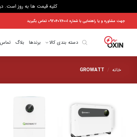
کلیه قیمت ها به روز است. در صورت هر 
Ski
جهت مشاوره و یا راهنمایی با شماره 09204076001 تماس بگیرید
t
conten
دسته بندی کالا
برندها
بلاگ
تماس ب
خانه
/
GROWATT
افزودن
افزودن
به
به
علاقه
علاقه
مندی
مندی
ها
ها