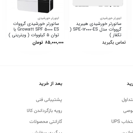
اینورتر خورشیدی
اینورتر خورشیدی
سانورتر خورشیدی هیبرید
سانورتر خورشیدی گرووات
گرووات مدل SPE-12000-ES (
Growatt SPF 5000 ES با
تکفاز )
توان ۵ کیلووات ( ویترینی )
تماس بگیرید
۸۵,۰۰۰,۰۰۰
تومان
ید
بعد از خرید
تداول
پشتیبانی فنی
وصی
رویه بازگرداندن کالا
خاب UPS
گارانتی محصولات
وانین
پیگیری سفارش